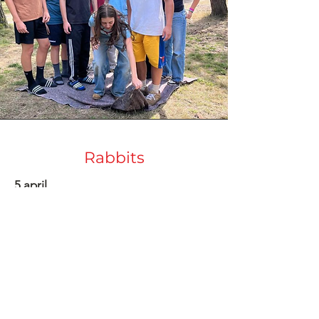
Rabbits
5 april
Vandaag is het geen KLJ wegens
Pasen!
Zaterdag 11 april
Een tocht door het donker..
Deze activiteit gaat door op
zaterdag van 19:30-22u!!